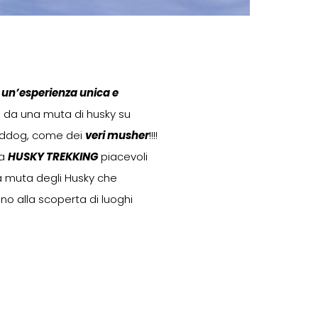
e
un’esperienza unica e
ta da una muta di husky su
leddog, come dei
veri musher
!!!!
ta
HUSKY TREKKING
piacevoli
la muta degli Husky che
o alla scoperta di luoghi