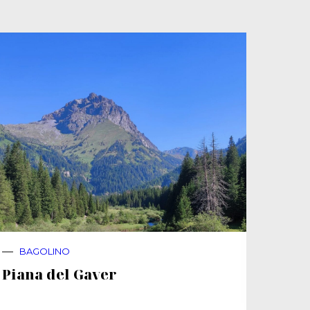
BAGOLINO
BA
Piana del Gaver
Mont