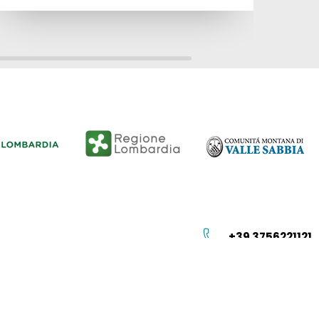
+39 3756221121
info@vallesabbia.info
Istituzione
Privacy