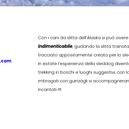
Con i cani da slitta dell’Alaska si può viver
indimenticabile
, guidando la slitta traina
tracciato appositamente creato per lo s
.com
In estate l’esperienza della sleddog diven
trekking in boschi e luoghi suggestivi, con 
imbragati con guinzagli vi accompagnerann
incantati !!!!