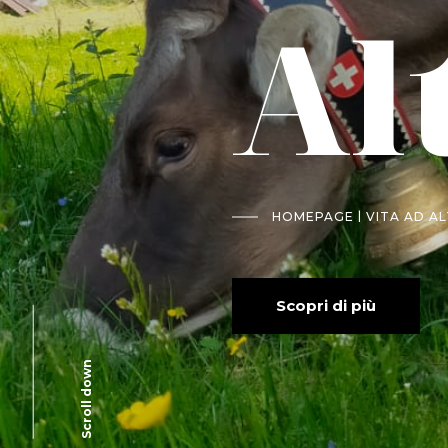
Al
|
HOMEPAGE
VITA AD A
Scopri di più
Scroll down