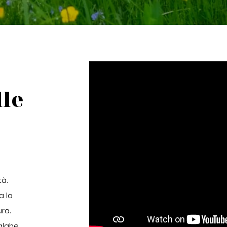
lle
tà.
a la
ura.
alghe