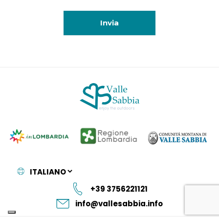
Invia
+39 3756221121
info@vallesabbia.info