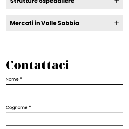
Strutture ospedaliere
Mercati in Valle Sabbia
Contattaci
Contact
Nome
If
*
Us
you
Inner
Page
are
human,
Cognome
*
leave
this