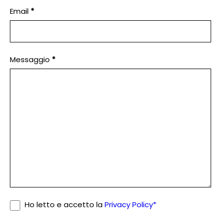
field
Email
*
blank.
Messaggio
*
Ho letto e accetto la
Privacy Policy*