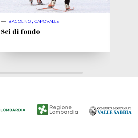
BAGOLINO
,
CAPOVALLE
BA
Sci di fondo
Mani