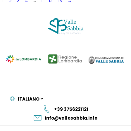
1
2
3
4
…
11
12
13
→
+39 3756221121
info@vallesabbia.info