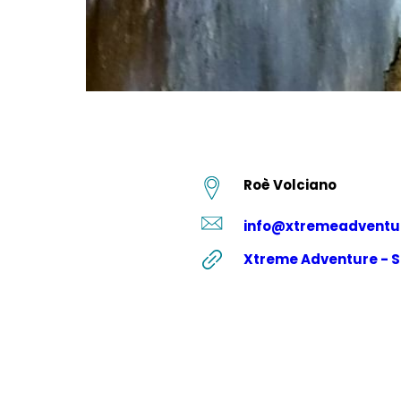
Roè Volciano
info@xtremeadventur
Xtreme Adventure - Si