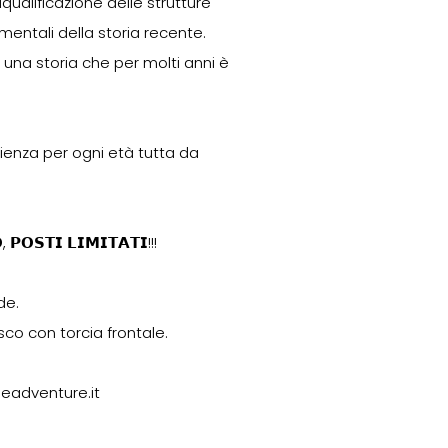
riqualificazione delle strutture
mentali della storia recente.
 una storia che per molti anni è
rienza per ogni età tutta da
𝗣𝗢𝗦𝗧𝗜 𝗟𝗜𝗠𝗜𝗧𝗔𝗧𝗜!!!
de.
co con torcia frontale.
meadventure.it