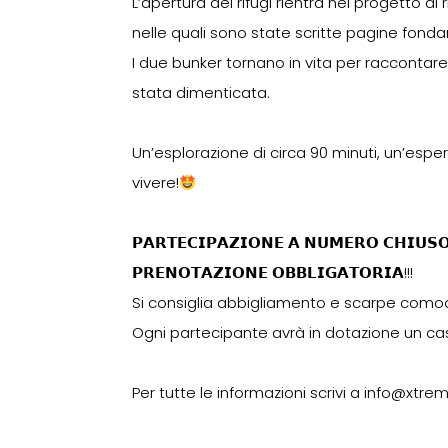
L’apertura dei rifugi rientra nel progetto di 
nelle quali sono state scritte pagine fonda
I due bunker tornano in vita per raccontare
stata dimenticata.
Un’esplorazione di circa 90 minuti, un’espe
vivere!
𝗣𝗔𝗥𝗧𝗘𝗖𝗜𝗣𝗔𝗭𝗜𝗢𝗡𝗘 𝗔 𝗡𝗨𝗠𝗘𝗥𝗢 𝗖𝗛𝗜𝗨𝗦𝗢, 
𝗣𝗥𝗘𝗡𝗢𝗧𝗔𝗭𝗜𝗢𝗡𝗘 𝗢𝗕𝗕𝗟𝗜𝗚𝗔𝗧𝗢𝗥𝗜𝗔!!!
Si consiglia abbigliamento e scarpe como
Ogni partecipante avrà in dotazione un cas
Per tutte le informazioni scrivi a info@xtre