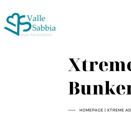
Xtreme
Bunker
|
HOMEPAGE
XTREME AD